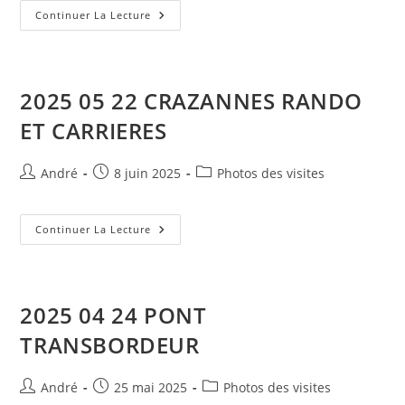
publication :
2025
Continuer La Lecture
12
07
MAISON
PIERRE
LOTI
2025 05 22 CRAZANNES RANDO
ET CARRIERES
Auteur/autrice
Publication
Post
André
8 juin 2025
Photos des visites
de
publiée :
category:
la
publication :
2025
Continuer La Lecture
05
22
CRAZANNES
RANDO
ET
CARRIERES
2025 04 24 PONT
TRANSBORDEUR
Auteur/autrice
Publication
Post
André
25 mai 2025
Photos des visites