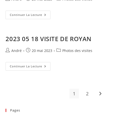
de
publiée :
category:
la
publication :
2023
Continuer La Lecture
05
25
VISITE
DE
ROYAN
2023 05 18 VISITE DE ROYAN
Auteur/autrice
Publication
Post
André
20 mai 2023
Photos des visites
de
publiée :
category:
la
publication :
2023
Continuer La Lecture
05
18
VISITE
DE
ROYAN
1
2
Aller à 
Pages