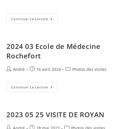
la
publication :
2024
Continuer La Lecture
04
VISITE
TALMONT
2024 03 Ecole de Médecine
Rochefort
Auteur/autrice
Publication
Post
André
16 avril 2024
Photos des visites
de
publiée :
category:
la
publication :
2024
Continuer La Lecture
03
Ecole
De
Médecine
Rochefort
2023 05 25 VISITE DE ROYAN
Auteur/autrice
Publication
Post
André
28 mai 2023
Photos des visites