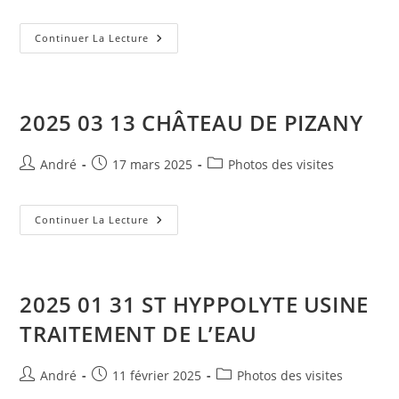
de
publiée :
category:
la
publication :
2025
Continuer La Lecture
04
24
PONT
TRANSBORDEUR
2025 03 13 CHÂTEAU DE PIZANY
Auteur/autrice
Publication
Post
André
17 mars 2025
Photos des visites
de
publiée :
category:
la
publication :
2025
Continuer La Lecture
03
13
CHÂTEAU
DE
PIZANY
2025 01 31 ST HYPPOLYTE USINE
TRAITEMENT DE L’EAU
Auteur/autrice
Publication
Post
André
11 février 2025
Photos des visites
de
publiée :
category: