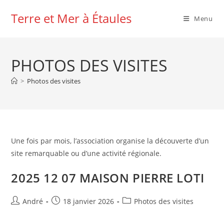
Skip
Terre et Mer à Étaules
to
Menu
content
PHOTOS DES VISITES
>
Photos des visites
Une fois par mois, l’association organise la découverte d’un
site remarquable ou d’une activité régionale.
2025 12 07 MAISON PIERRE LOTI
Auteur/autrice
Publication
Post
André
18 janvier 2026
Photos des visites
de
publiée :
category:
la