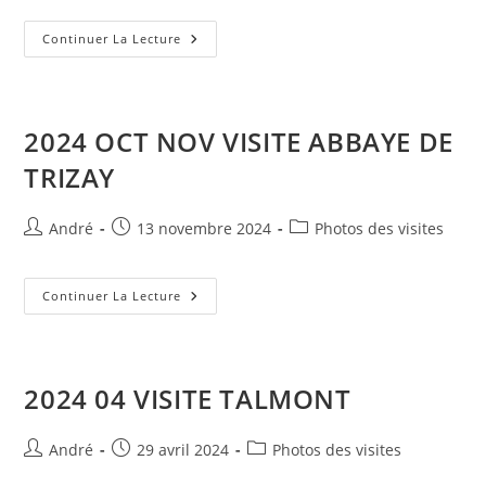
la
publication :
2025
Continuer La Lecture
01
31
ST
HYPPOLYTE
USINE
TRAITEMENT
2024 OCT NOV VISITE ABBAYE DE
DE
L’EAU
TRIZAY
Auteur/autrice
Publication
Post
André
13 novembre 2024
Photos des visites
de
publiée :
category:
la
publication :
2024
Continuer La Lecture
OCT
NOV
VISITE
ABBAYE
DE
TRIZAY
2024 04 VISITE TALMONT
Auteur/autrice
Publication
Post
André
29 avril 2024
Photos des visites
de
publiée :
category: