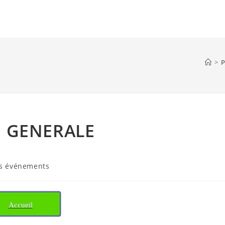
>
P
E GENERALE
ds événements
Accueil