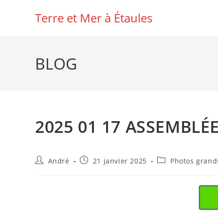
Skip
Terre et Mer à Étaules
to
content
BLOG
2025 01 17 ASSEMBLÉ
Auteur/autrice
Publication
Post
André
21 janvier 2025
Photos gran
de
publiée :
category:
la
publication :