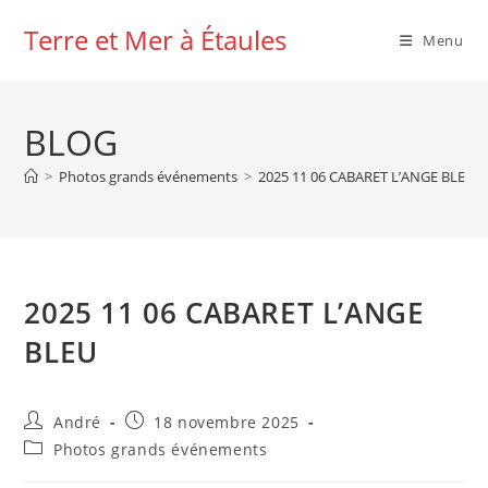
Skip
Terre et Mer à Étaules
to
Menu
content
BLOG
>
Photos grands événements
>
2025 11 06 CABARET L’ANGE BLEU
2025 11 06 CABARET L’ANGE
BLEU
Auteur/autrice
Publication
André
18 novembre 2025
de
publiée :
Post
Photos grands événements
la
category:
publication :