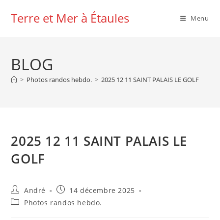
Skip
Terre et Mer à Étaules
to
Menu
content
BLOG
>
Photos randos hebdo.
>
2025 12 11 SAINT PALAIS LE GOLF
2025 12 11 SAINT PALAIS LE
GOLF
Auteur/autrice
Publication
André
14 décembre 2025
de
publiée :
Post
Photos randos hebdo.
la
category:
publication :