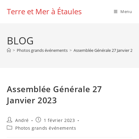
Skip
Terre et Mer à Étaules
to
Menu
content
BLOG
>
Photos grands événements
>
Assemblée Générale 27 Janvier 202
Assemblée Générale 27
Janvier 2023
Auteur/autrice
Publication
André
1 février 2023
de
publiée :
Post
Photos grands événements
la
category:
publication :