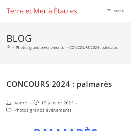
Skip
Terre et Mer à Étaules
to
Menu
content
BLOG
>
Photos grands événements
>
CONCOURS 2024 : palmarès
CONCOURS 2024 : palmarès
Auteur/autrice
Publication
André
15 janvier 2025
de
publiée :
Post
Photos grands événements
la
category:
publication :