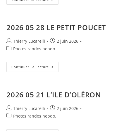
06
04
SAINT
JUST
LUZAC
2026 05 28 LE PETIT POUCET
Auteur/autrice
Publication
Thierry Lucarelli
2 juin 2026
de
publiée :
Post
Photos randos hebdo.
la
category:
publication :
2026
Continuer La Lecture
05
28
LE
PETIT
POUCET
2026 05 21 L’ILE D’OLÉRON
Auteur/autrice
Publication
Thierry Lucarelli
2 juin 2026
de
publiée :
Post
Photos randos hebdo.
la
category:
publication :