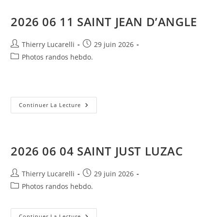
PALMYRE
2026 06 11 SAINT JEAN D’ANGLE
Auteur/autrice
Publication
Thierry Lucarelli
29 juin 2026
de
publiée :
Post
Photos randos hebdo.
la
category:
publication :
2026
Continuer La Lecture
06
11
SAINT
JEAN
D’ANGLE
2026 06 04 SAINT JUST LUZAC
Auteur/autrice
Publication
Thierry Lucarelli
29 juin 2026
de
publiée :
Post
Photos randos hebdo.
la
category:
publication :
2026
Continuer La Lecture