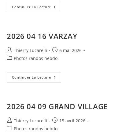
2026
Continuer La Lecture
04
30
L’EGUILLE
2026 04 16 VARZAY
Auteur/autrice
Publication
Thierry Lucarelli
6 mai 2026
de
publiée :
Post
Photos randos hebdo.
la
category:
publication :
2026
Continuer La Lecture
04
16
VARZAY
2026 04 09 GRAND VILLAGE
Auteur/autrice
Publication
Thierry Lucarelli
15 avril 2026
de
publiée :
Post
Photos randos hebdo.
la
category: