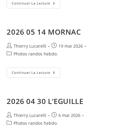
2026
Continuer La Lecture
05
21
L’ILE
D’OLÉRON
2026 05 14 MORNAC
Auteur/autrice
Publication
Thierry Lucarelli
19 mai 2026
de
publiée :
Post
Photos randos hebdo.
la
category:
publication :
2026
Continuer La Lecture
05
14
MORNAC
2026 04 30 L’EGUILLE
Auteur/autrice
Publication
Thierry Lucarelli
6 mai 2026
de
publiée :
Post
Photos randos hebdo.
la
category:
publication :