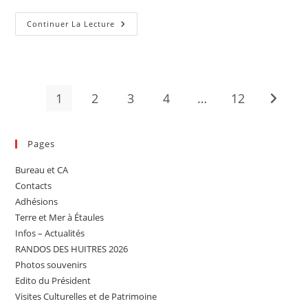
publication :
2026
Continuer La Lecture
04
09
GRAND
VILLAGE
1
2
3
4
…
12
Aller à 
Pages
Bureau et CA
Contacts
Adhésions
Terre et Mer à Étaules
Infos – Actualités
RANDOS DES HUITRES 2026
Photos souvenirs
Edito du Président
Visites Culturelles et de Patrimoine