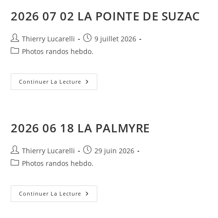
2026 07 02 LA POINTE DE SUZAC
Auteur/autrice
Publication
Thierry Lucarelli
9 juillet 2026
de
publiée :
Post
Photos randos hebdo.
la
category:
publication :
2026
Continuer La Lecture
07
02
LA
POINTE
DE
SUZAC
2026 06 18 LA PALMYRE
Auteur/autrice
Publication
Thierry Lucarelli
29 juin 2026
de
publiée :
Post
Photos randos hebdo.
la
category:
publication :
2026
Continuer La Lecture
06
18
LA