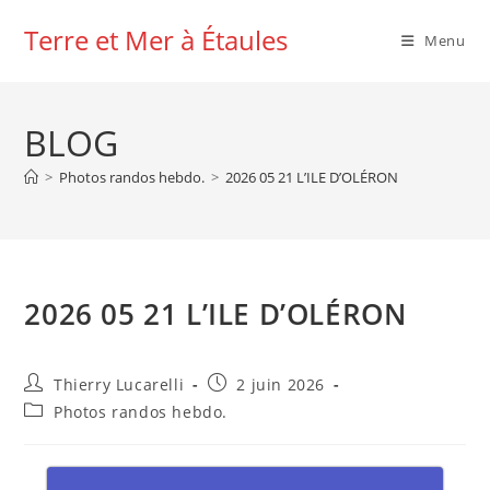
Skip
Terre et Mer à Étaules
to
Menu
content
BLOG
>
Photos randos hebdo.
>
2026 05 21 L’ILE D’OLÉRON
2026 05 21 L’ILE D’OLÉRON
Auteur/autrice
Publication
Thierry Lucarelli
2 juin 2026
de
publiée :
Post
Photos randos hebdo.
la
category:
publication :