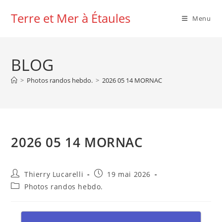
Skip
Terre et Mer à Étaules
to
Menu
content
BLOG
>
Photos randos hebdo.
>
2026 05 14 MORNAC
2026 05 14 MORNAC
Auteur/autrice
Publication
Thierry Lucarelli
19 mai 2026
de
publiée :
Post
Photos randos hebdo.
la
category:
publication :