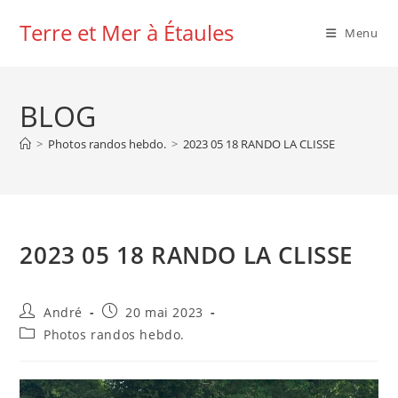
Skip
Terre et Mer à Étaules
to
Menu
content
BLOG
>
Photos randos hebdo.
>
2023 05 18 RANDO LA CLISSE
2023 05 18 RANDO LA CLISSE
Auteur/autrice
Publication
André
20 mai 2023
de
publiée :
Post
Photos randos hebdo.
la
category:
publication :