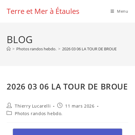
Skip
Terre et Mer à Étaules
to
Menu
content
BLOG
>
Photos randos hebdo.
>
2026 03 06 LA TOUR DE BROUE
2026 03 06 LA TOUR DE BROUE
Auteur/autrice
Publication
Thierry Lucarelli
11 mars 2026
de
publiée :
Post
Photos randos hebdo.
la
category:
publication :