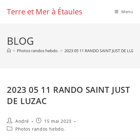
Skip
Terre et Mer à Étaules
to
Menu
content
BLOG
>
Photos randos hebdo.
>
2023 05 11 RANDO SAINT JUST DE LUZAC
2023 05 11 RANDO SAINT JUST
DE LUZAC
Auteur/autrice
Publication
André
15 mai 2023
de
publiée :
Post
Photos randos hebdo.
la
category:
publication :