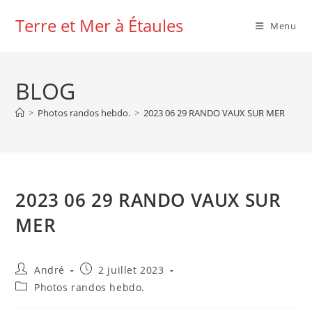
Skip
Terre et Mer à Étaules
to
Menu
content
BLOG
>
Photos randos hebdo.
>
2023 06 29 RANDO VAUX SUR MER
2023 06 29 RANDO VAUX SUR
MER
Auteur/autrice
Publication
André
2 juillet 2023
de
publiée :
Post
Photos randos hebdo.
la
category:
publication :