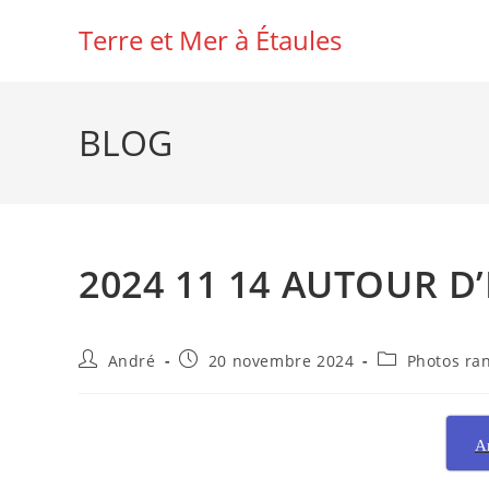
Skip
Terre et Mer à Étaules
to
content
BLOG
2024 11 14 AUTOUR D
Auteur/autrice
Publication
Post
André
20 novembre 2024
Photos ra
de
publiée :
category:
la
publication :
A