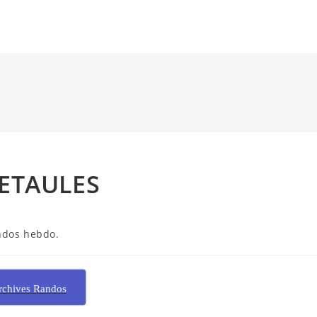
’ETAULES
ndos hebdo.
rchives Randos