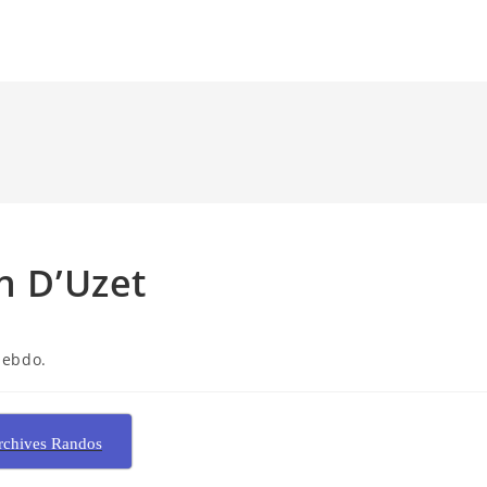
n D’Uzet
hebdo.
rchives Randos