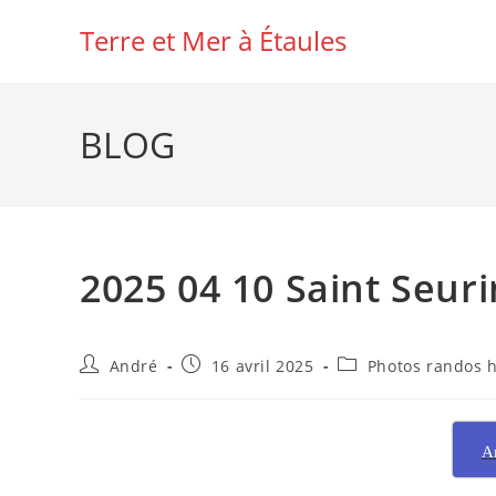
Skip
Terre et Mer à Étaules
to
content
BLOG
2025 04 10 Saint Seuri
Auteur/autrice
Publication
Post
André
16 avril 2025
Photos randos 
de
publiée :
category:
la
publication :
A