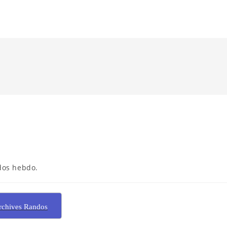
dos hebdo.
rchives Randos