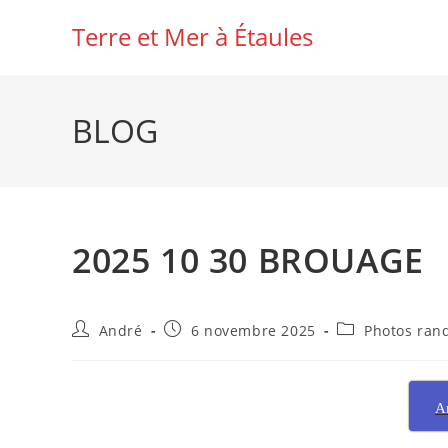
Skip
Terre et Mer à Étaules
to
content
BLOG
2025 10 30 BROUAGE
Auteur/autrice
Publication
Post
André
6 novembre 2025
Photos ran
de
publiée :
category:
la
publication :
A