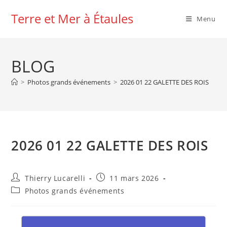
Skip
Terre et Mer à Étaules
to
Menu
content
BLOG
>
Photos grands événements
>
2026 01 22 GALETTE DES ROIS
2026 01 22 GALETTE DES ROIS
Auteur/autrice
Publication
Thierry Lucarelli
11 mars 2026
de
publiée :
Post
Photos grands événements
la
category:
publication :