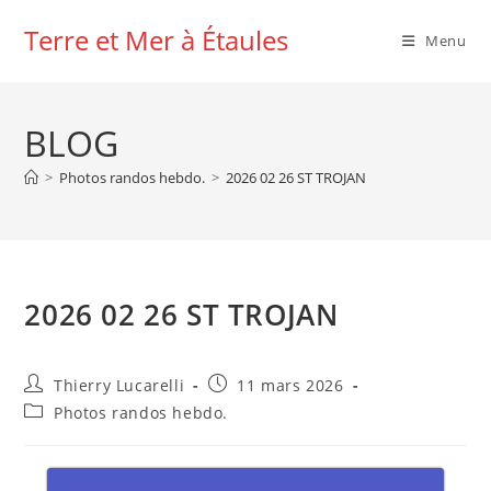
Skip
Terre et Mer à Étaules
to
Menu
content
BLOG
>
Photos randos hebdo.
>
2026 02 26 ST TROJAN
2026 02 26 ST TROJAN
Auteur/autrice
Publication
Thierry Lucarelli
11 mars 2026
de
publiée :
Post
Photos randos hebdo.
la
category:
publication :