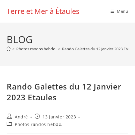
Skip
Terre et Mer à Étaules
to
Menu
content
BLOG
>
Photos randos hebdo.
>
Rando Galettes du 12 Janvier 2023 Etaule
Rando Galettes du 12 Janvier
2023 Etaules
Auteur/autrice
Publication
André
13 janvier 2023
de
publiée :
Post
Photos randos hebdo.
la
category:
publication :