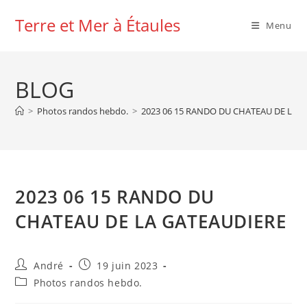
Skip
Terre et Mer à Étaules
to
Menu
content
BLOG
>
Photos randos hebdo.
>
2023 06 15 RANDO DU CHATEAU DE LA 
2023 06 15 RANDO DU
CHATEAU DE LA GATEAUDIERE
Auteur/autrice
Publication
André
19 juin 2023
de
publiée :
Post
Photos randos hebdo.
la
category:
publication :