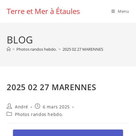
Skip
Terre et Mer à Étaules
to
Menu
content
BLOG
>
Photos randos hebdo.
>
2025 02 27 MARENNES
2025 02 27 MARENNES
Auteur/autrice
Publication
André
6 mars 2025
de
publiée :
Post
Photos randos hebdo.
la
category:
publication :