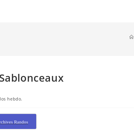
 Sablonceaux
dos hebdo.
rchives Randos