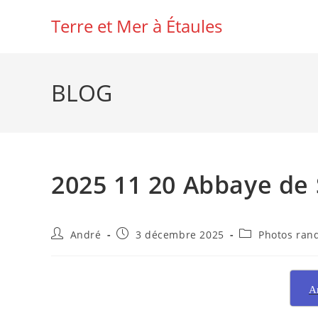
Skip
Terre et Mer à Étaules
to
content
BLOG
2025 11 20 Abbaye de
Auteur/autrice
Publication
Post
André
3 décembre 2025
Photos ran
de
publiée :
category:
la
publication :
A