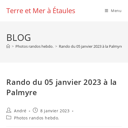
Skip
Terre et Mer à Étaules
to
Menu
content
BLOG
>
Photos randos hebdo.
>
Rando du 05 janvier 2023 à la Palmyre
Rando du 05 janvier 2023 à la
Palmyre
Auteur/autrice
Publication
André
8 janvier 2023
de
publiée :
Post
Photos randos hebdo.
la
category:
publication :